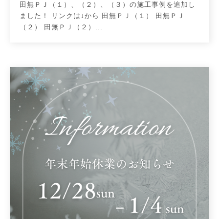
田無ＰＪ（１）、（２）、（３）の施工事例を追加し
ました！ リンクは↓から 田無ＰＪ（１） 田無ＰＪ
（２） 田無ＰＪ（２）...