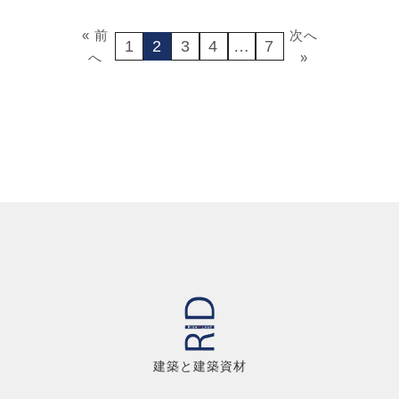
« 前
次へ
1
2
3
4
…
7
へ
»
建築と建築資材