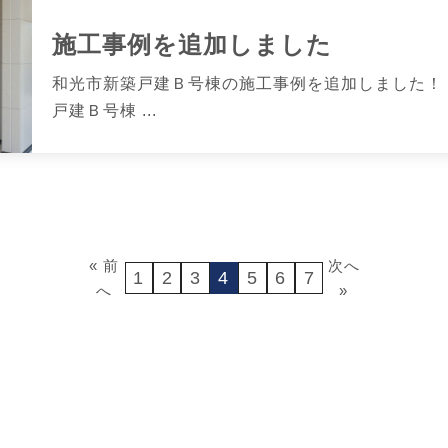
施工事例を追加しました
和光市新築戸建Ｂ号棟の施工事例を追加しました！ 
戸建Ｂ号棟 ...
« 前
次へ
1
2
3
4
5
6
7
へ
»